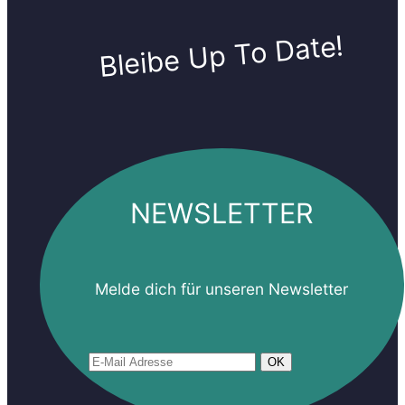
Bleibe Up To Date!
NEWSLETTER
und
Melde dich für unseren Newsletter
weitere
Infos
an
und
bleibe