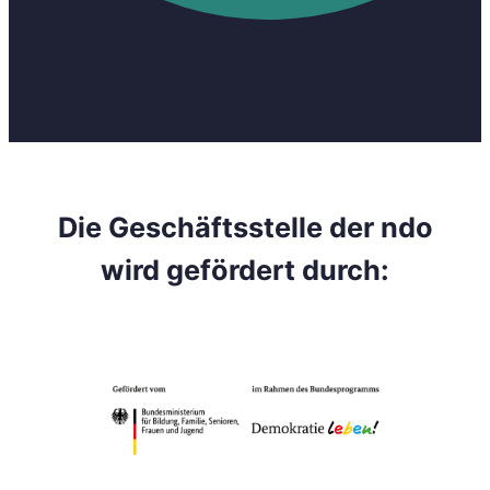
immer
auf
dem
Laufenden
in
Sachen
neue
deutsche
organisationen
Die Geschäftsstelle der ndo
–
wird gefördert durch:
das
postmigrantische
netzwerk
e.V.