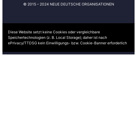
© 2015 – 2024 NEUE DEUTSCHE ORGANISATIONEN
Diese Website setzt keine Cookies oder vergleichbare
Speichertechnologien (z. B. Local Storage); daher ist nach
ePrivacy/TTDSG kein Einwilligungs- bzw. Cookie-Banner erforderlich