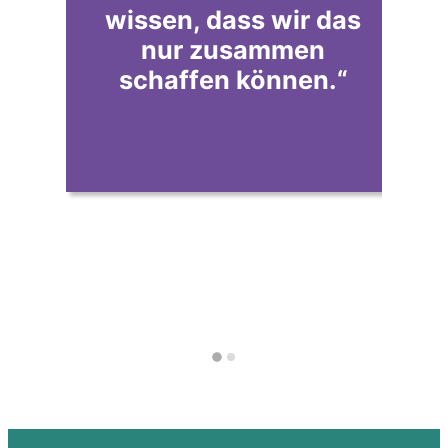
wissen, dass wir das
e
nur zusammen
schaffen können.“
u
s