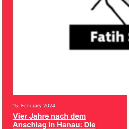
15. February 2024
Vier Jahre nach dem
Anschlag in Hanau: Die